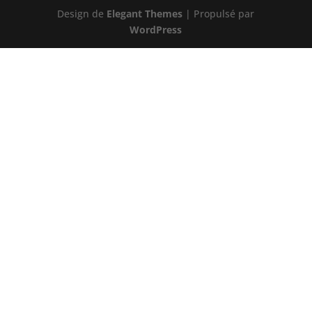
Design de
Elegant Themes
| Propulsé par
WordPress