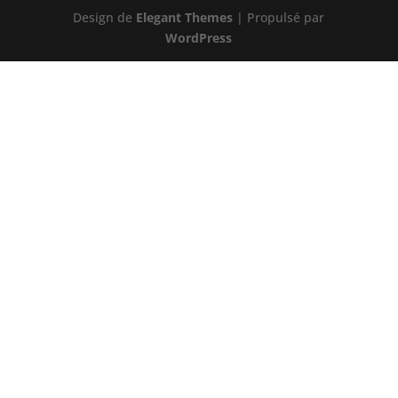
Design de
Elegant Themes
| Propulsé par
WordPress