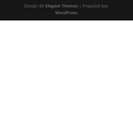
Design de
Elegant Themes
| Propulsé par
WordPress