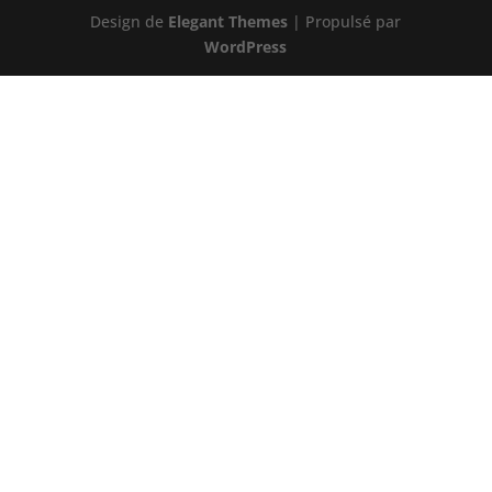
Design de
Elegant Themes
| Propulsé par
WordPress