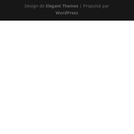
Design de
Elegant Themes
| Propulsé par
WordPress