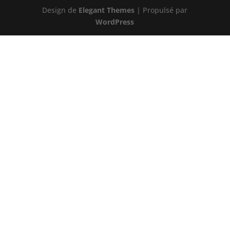
Design de
Elegant Themes
| Propulsé par
WordPress