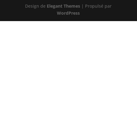
Design de
Elegant Themes
| Propulsé par
WordPress