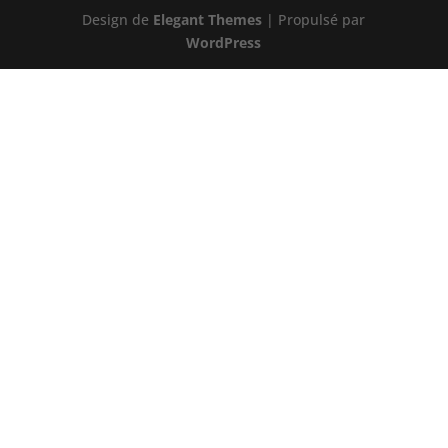
Design de
Elegant Themes
| Propulsé par
WordPress