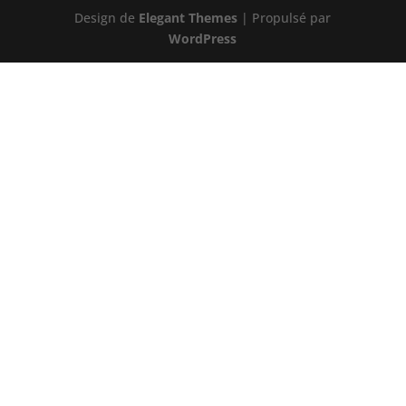
Design de
Elegant Themes
| Propulsé par
WordPress