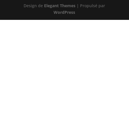
Design de
Elegant Themes
| Propulsé par
WordPress