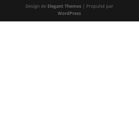
Design de
Elegant Themes
| Propulsé par
WordPress