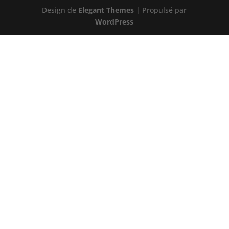
Design de
Elegant Themes
| Propulsé par
WordPress