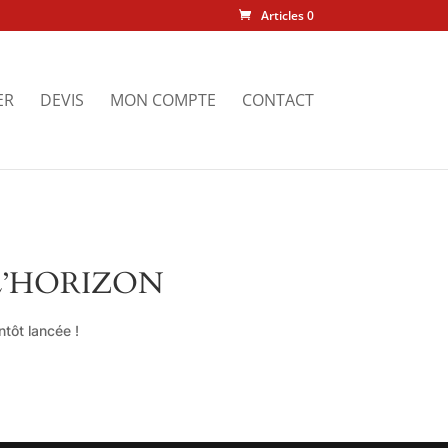
Articles 0
ER
DEVIS
MON COMPTE
CONTACT
L’HORIZON
tôt lancée !