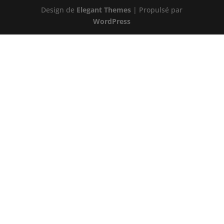
Design de
Elegant Themes
| Propulsé par
WordPress