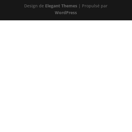
Design de
Elegant Themes
| Propulsé par
WordPress