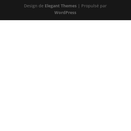
Design de
Elegant Themes
| Propulsé par
WordPress