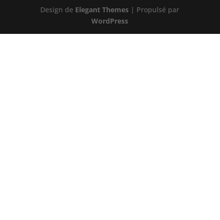
Design de
Elegant Themes
| Propulsé par
WordPress