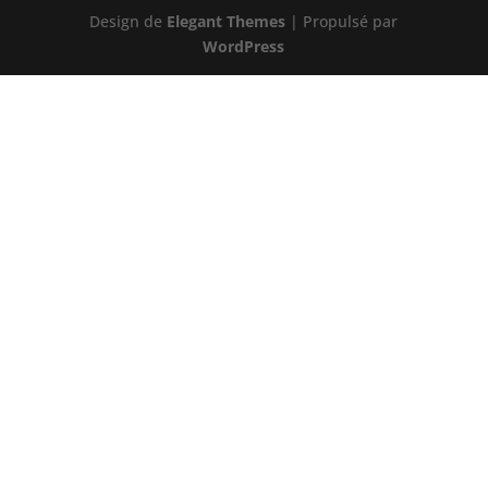
Design de
Elegant Themes
| Propulsé par
WordPress