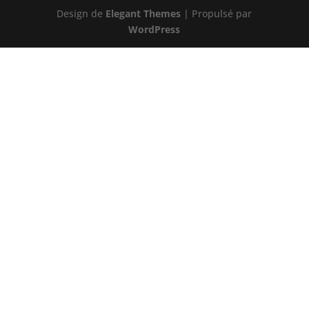
Design de
Elegant Themes
| Propulsé par
WordPress