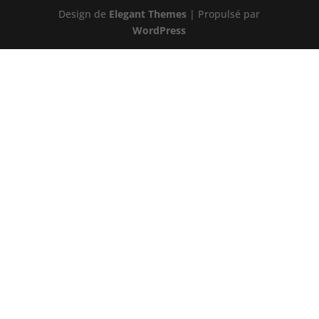
Design de
Elegant Themes
| Propulsé par
WordPress