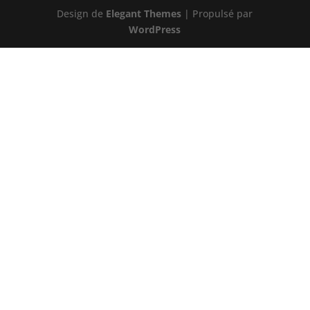
Design de
Elegant Themes
| Propulsé par
WordPress