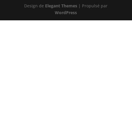
Design de
Elegant Themes
| Propulsé par
WordPress