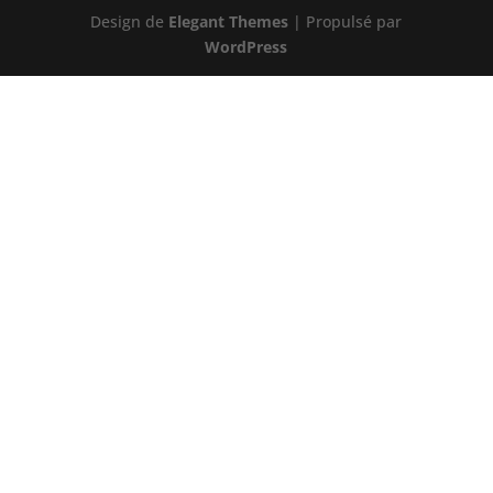
Design de
Elegant Themes
| Propulsé par
WordPress