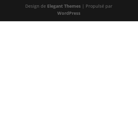
Design de
Elegant Themes
| Propulsé par
WordPress