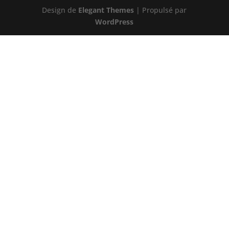
Design de
Elegant Themes
| Propulsé par
WordPress