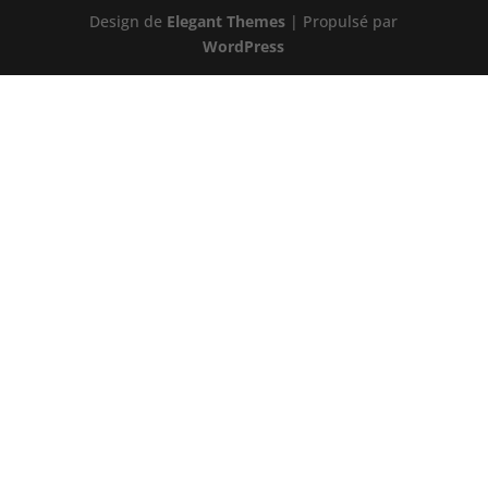
Design de
Elegant Themes
| Propulsé par
WordPress