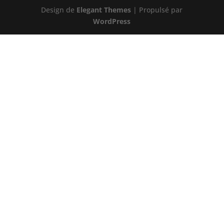
Design de
Elegant Themes
| Propulsé par
WordPress