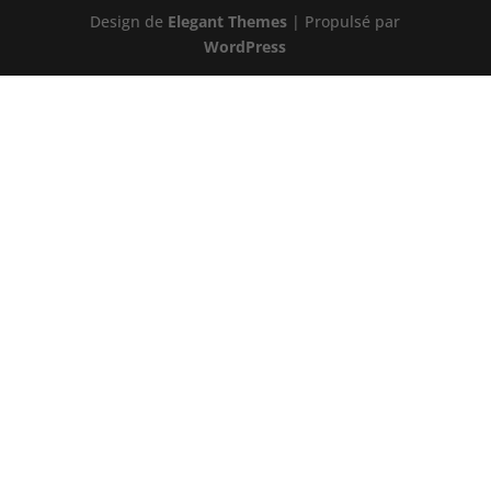
Design de
Elegant Themes
| Propulsé par
WordPress