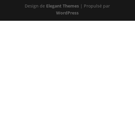
Design de
Elegant Themes
| Propulsé par
WordPress