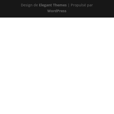
Design de
Elegant Themes
| Propulsé par
WordPress