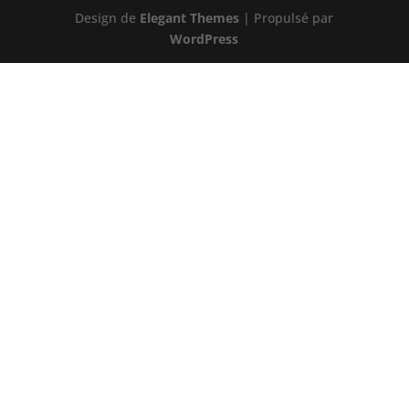
Design de
Elegant Themes
| Propulsé par
WordPress