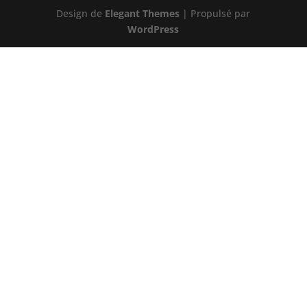
Design de
Elegant Themes
| Propulsé par
WordPress