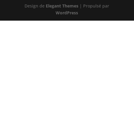
Design de
Elegant Themes
| Propulsé par
WordPress