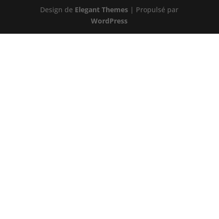
Design de
Elegant Themes
| Propulsé par
WordPress