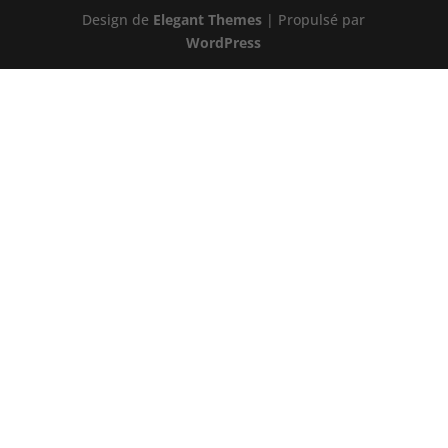
Design de
Elegant Themes
| Propulsé par
WordPress