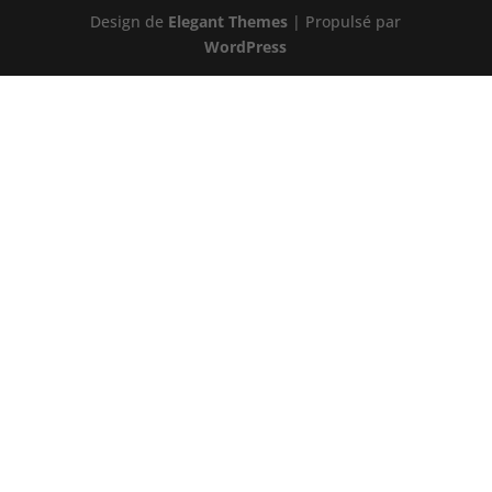
Design de
Elegant Themes
| Propulsé par
WordPress