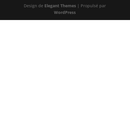
Design de
Elegant Themes
| Propulsé par
WordPress