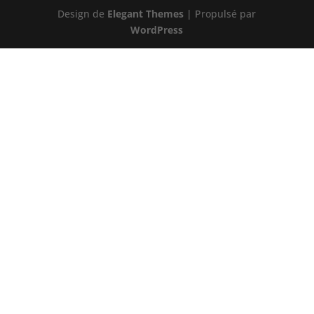
Design de
Elegant Themes
| Propulsé par
WordPress