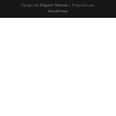
Design de
Elegant Themes
| Propulsé par
WordPress