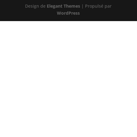
Design de
Elegant Themes
| Propulsé par
WordPress