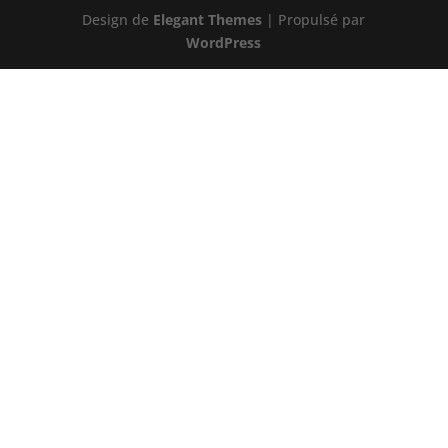
Design de
Elegant Themes
| Propulsé par
WordPress