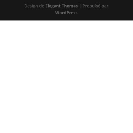
Design de
Elegant Themes
| Propulsé par
WordPress