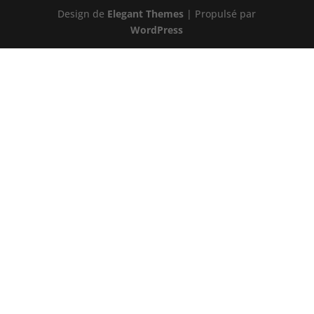
Design de
Elegant Themes
| Propulsé par
WordPress