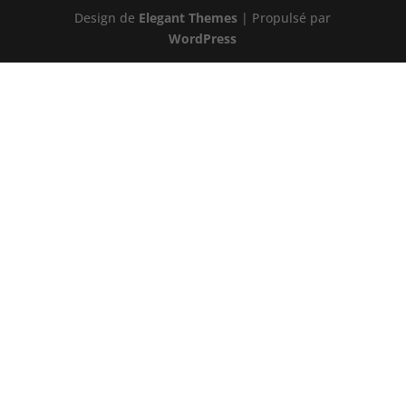
Design de
Elegant Themes
| Propulsé par
WordPress