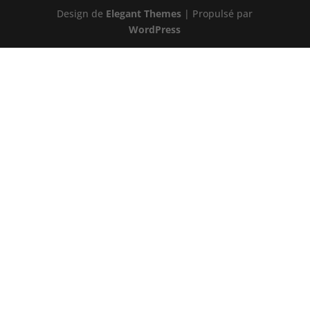
Design de
Elegant Themes
| Propulsé par
WordPress