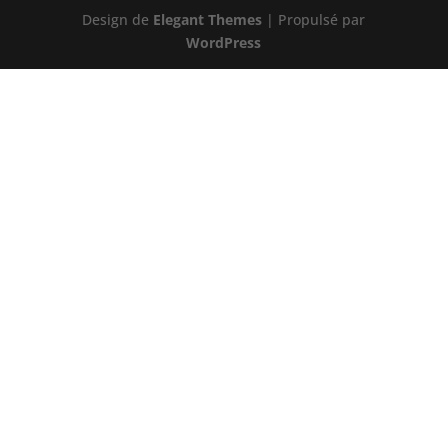
Design de
Elegant Themes
| Propulsé par
WordPress