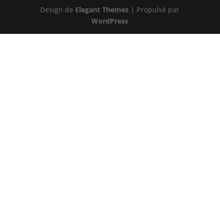
Design de
Elegant Themes
| Propulsé par
WordPress