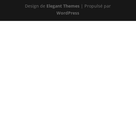
Design de
Elegant Themes
| Propulsé par
WordPress