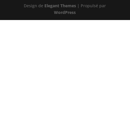
Design de
Elegant Themes
| Propulsé par
WordPress