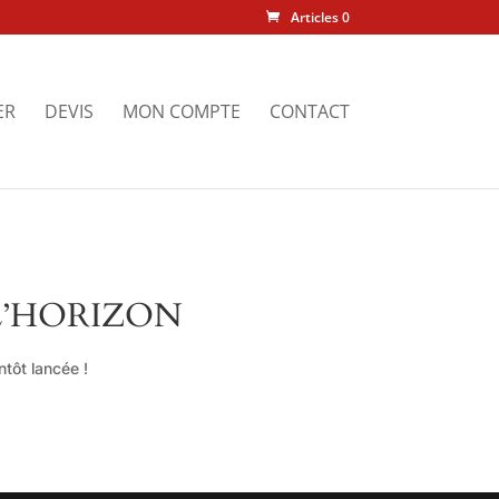
Articles 0
ER
DEVIS
MON COMPTE
CONTACT
L’HORIZON
tôt lancée !